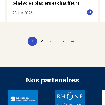
bénévoles placiers et chauffeurs
28 juin 2026
1
2
3
...
7
Page suivante
Nos partenaires