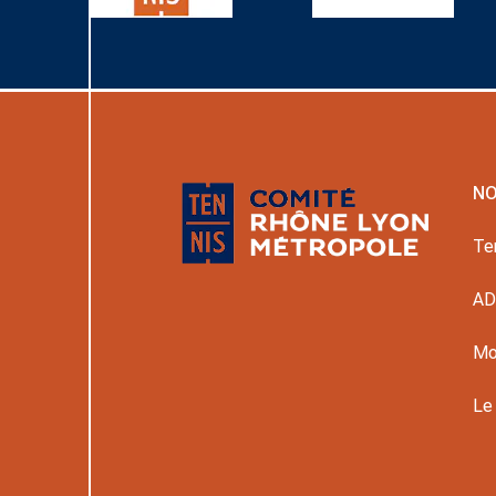
NO
Te
A
Mo
Le 