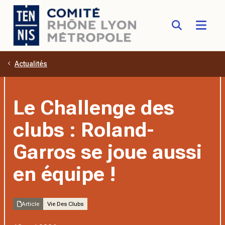
Actualités
Aller au contenu principal
Le Challenge des
clubs : Roland-
Garros se joue aussi
en équipe !
Article
Vie Des Clubs