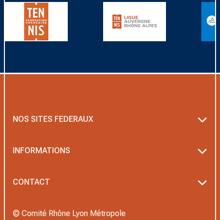
NOS SITES FEDERAUX
Ten’Up
INFORMATIONS
ADOC
Textes officiels FFT
CONTACT
Mon espace arbitrage
Politique de confidentialité
Nous contacter
Le guide du dirigeant
© Comité Rhône Lyon Métropole